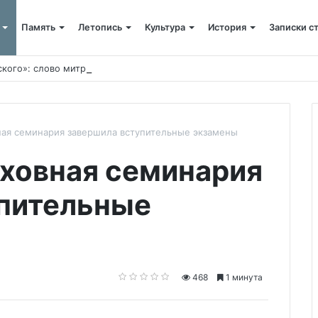
Память
Летопись
Культура
История
Записки с
ского»: слово митрополита Александра о почившем схиархимандрит
ная семинария завершила вступительные экзамены
ховная семинария
упительные
468
1 минута