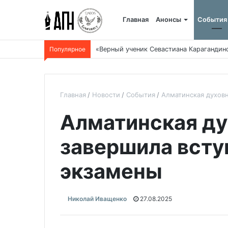
Главная
Анонсы
События
Популярное
«Верный ученик Севастиана Карагандин
Главная
Новости
События
Алматинская духов
Алматинская ду
завершила вст
экзамены
Николай Иващенко
27.08.2025