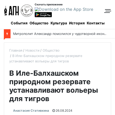
Скачать приложение
События
Общество
Культура
История
Контакты
М
итрополит Александр помолился у чудотворной иконы о благополучии Казахстана
Главная
Новости
Общество
В Иле-Балхашском природном резервате
устанавливают вольеры для тигров
В Иле-Балхашском
природном резервате
устанавливают вольеры
для тигров
Анастасия Стативкина
26.08.2024