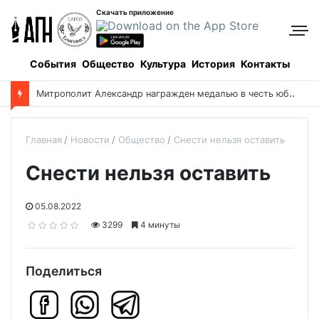
Скачать приложение
События
Общество
Культура
История
Контакты
М
итрополит Александр награжден медалью в честь юбилея парламента Казахстана
Главная
Новости
Общество
Снести нельзя оставить
Снести нельзя оставить
05.08.2022
3299
4 минуты
Поделиться