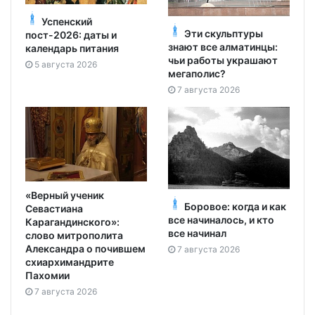
Успенский
Эти скульптуры
пост-2026: даты и
знают все алматинцы:
календарь питания
чьи работы украшают
5 августа 2026
мегаполис?
7 августа 2026
«Верный ученик
Боровое: когда и как
Севастиана
все начиналось, и кто
Карагандинского»:
все начинал
слово митрополита
Александра о почившем
7 августа 2026
схиархимандрите
Пахомии
7 августа 2026