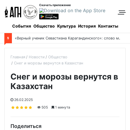
Скачать приложение
События
Общество
Культура
История
Контакты
«
Верный ученик Севастиана Карагандинского»: слово митрополита Александра о почившем схиархимандрите Пахомии
Главная
Новости
Общество
Снег и морозы вернутся в Казахстан
Снег и морозы вернутся в
Казахстан
26.02.2025
505
1 минута
Поделиться