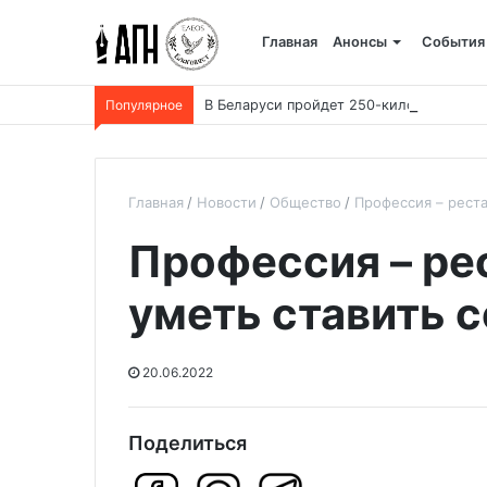
Главная
Анонсы
События
Популярное
В Беларуси пройдет 250-километровый
Главная
Новости
Общество
Профессия – реста
Профессия – ре
уметь ставить с
20.06.2022
Поделиться