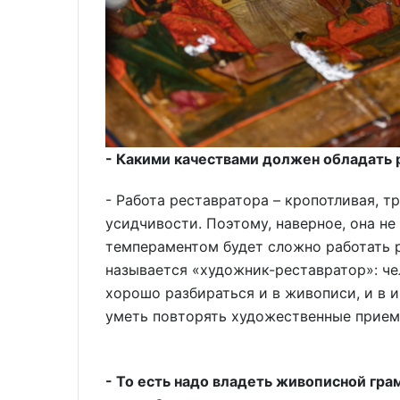
- Какими качествами должен обладать
- Работа реставратора – кропотливая, т
усидчивости. Поэтому, наверное, она н
темпераментом будет сложно работать р
называется «художник-реставратор»: ч
хорошо разбираться и в живописи, и в 
уметь повторять художественные прие
- То есть надо владеть живописной гр