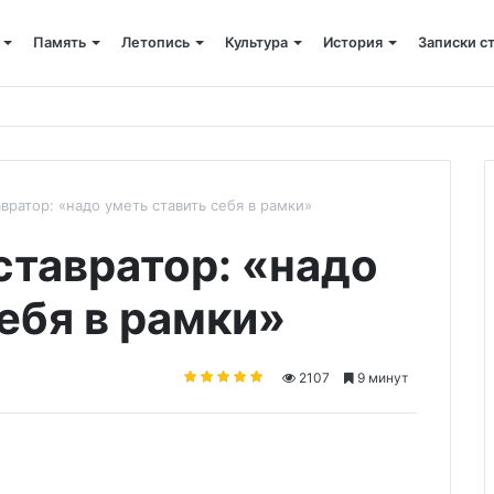
Память
Летопись
Культура
История
Записки с
 крестный ход
вратор: «надо уметь ставить себя в рамки»
ставратор: «надо
ебя в рамки»
2107
9 минут