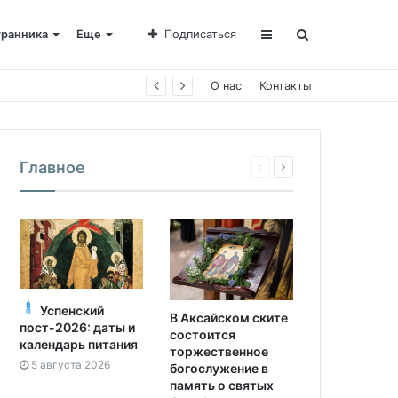
транника
Еще
Подписаться
О нас
Контакты
Главное
Успенский
В Аксайском ските
пост-2026: даты и
состоится
календарь питания
торжественное
5 августа 2026
богослужение в
память о святых