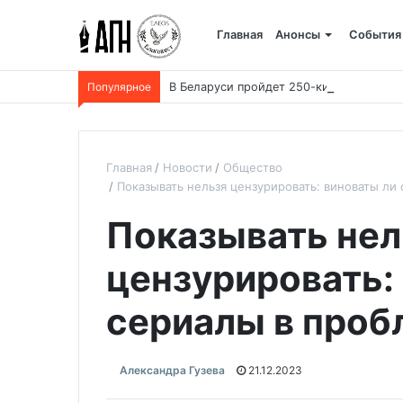
Главная
Анонсы
События
Популярное
В Беларуси пройдет 250-километровый
Главная
Новости
Общество
Показывать нельзя цензурировать: виноваты ли
Показывать нел
цензурировать:
сериалы в проб
Александра Гузева
21.12.2023