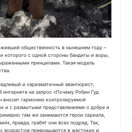
раживший общественность в нынешнем году –
ои которого с одной стороны бандиты и воры,
выраженными принципами. Такая модель
ства.
аведливый и харизматичный авантюрист,
В интернете на запрос «Почему Робин Гуд
он вносит гармонию контролируемой
ок и с размытыми представлениями о добре и
Примерно тем же занимаются герои сериала,
х, правда, грабят они всех подряд. Так,
 с возрастом превращаются в жестоких и