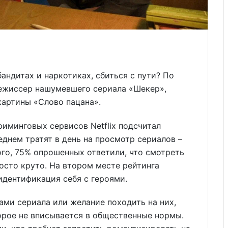
андитах и наркотиках, сбиться с пути? По
режиссер нашумевшего сериала «Шекер»,
картины «Слово пацана».
риминговых сервисов Netflix подсчитал
еднем тратят в день на просмотр сериалов –
ого, 75% опрошенных ответили, что смотреть
росто круто. На втором месте рейтинга
идентификация себя с героями.
ми сериала или желание походить на них,
орое не вписывается в общественные нормы.