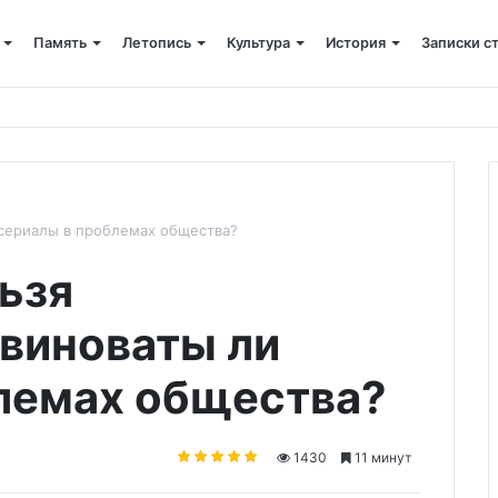
Память
Летопись
Культура
История
Записки с
 крестный ход
 сериалы в проблемах общества?
ьзя
 виноваты ли
лемах общества?
1430
11 минут