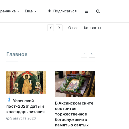
транника
Еще
Подписаться
О нас
Контакты
Главное
Успенский
В Аксайском ските
пост-2026: даты и
состоится
календарь питания
торжественное
5 августа 2026
богослужение в
память о святых