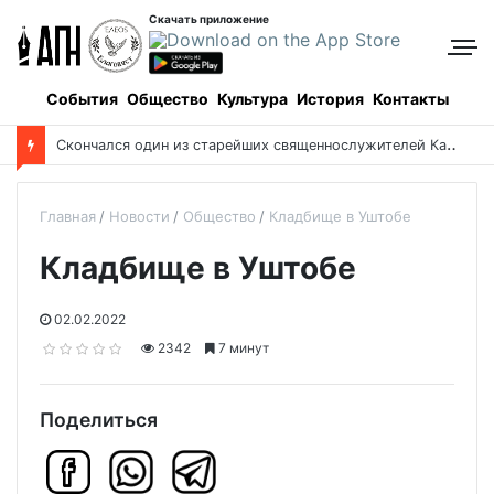
Скачать приложение
События
Общество
Культура
История
Контакты
С
кончался один из старейших священнослужителей Казахстана
Главная
Новости
Общество
Кладбище в Уштобе
Кладбище в Уштобе
02.02.2022
2342
7 минут
Поделиться