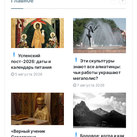
Главное
Успенский
Эти скульптуры
пост-2026: даты и
знают все алматинцы:
календарь питания
чьи работы украшают
5 августа 2026
мегаполис?
7 августа 2026
«Верный ученик
Боровое: когда и как
Севастиана