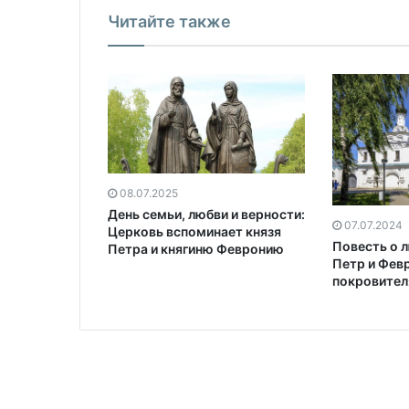
Читайте также
08.07.2025
День семьи, любви и верности:
07.07.2024
Церковь вспоминает князя
Повесть о л
Петра и княгиню Февронию
Петр и Фев
покровител