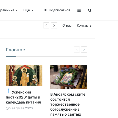
транника
Еще
Подписаться
О нас
Контакты
Главное
Успенский
В Аксайском ските
пост-2026: даты и
состоится
календарь питания
торжественное
5 августа 2026
богослужение в
память о святых