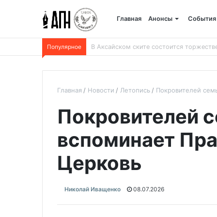
Главная
Анонсы
События
Популярное
В Беларуси пройдет 250-километровый
Главная
Новости
Летопись
Покровителей семь
Покровителей с
вспоминает Пр
Церковь
Николай Иващенко
08.07.2026