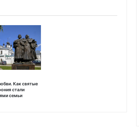
юбви. Как святые
рония стали
ями семьи