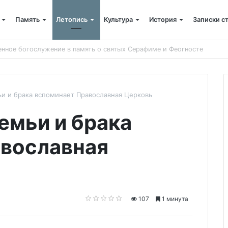
Память
Летопись
Культура
История
Записки с
 крестный ход
и и брака вспоминает Православная Церковь
емьи и брака
авославная
107
1 минута