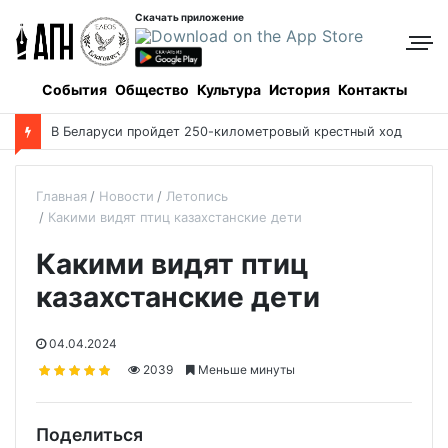
Скачать приложение
События
Общество
Культура
История
Контакты
В Беларуси пройдет 250-километровый крестный ход
Главная
Новости
Летопись
Какими видят птиц казахстанские дети
Какими видят птиц
казахстанские дети
04.04.2024
2039
Меньше минуты
Поделиться