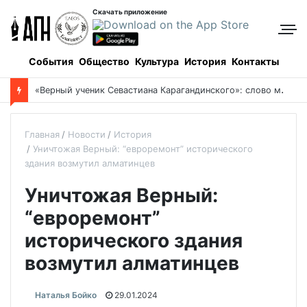
Скачать приложение
События
Общество
Культура
История
Контакты
Боровое: когда и как все начиналось, и кто все начинал
Главная
Новости
История
Уничтожая Верный: “евроремонт” исторического
здания возмутил алматинцев
Уничтожая Верный:
“евроремонт”
исторического здания
возмутил алматинцев
Наталья Бойко
29.01.2024