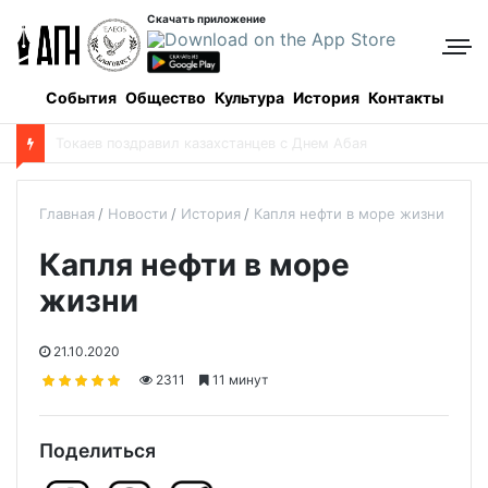
Скачать приложение
События
Общество
Культура
История
Контакты
Э
ти скульптуры знают все алматинцы: чьи работы украшают мегаполис?
Главная
Новости
История
Капля нефти в море жизни
Капля нефти в море
жизни
21.10.2020
2311
11 минут
Поделиться