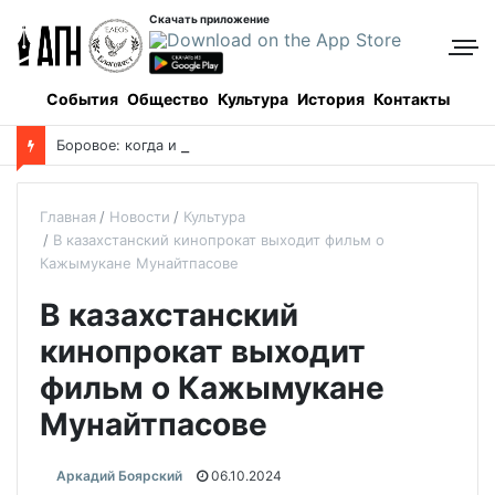
Скачать приложение
События
Общество
Культура
История
Контакты
Боровое: когда и как все начиналось, и кто все начинал
Главная
Новости
Культура
В казахстанский кинопрокат выходит фильм о
Кажымукане Мунайтпасове
В казахстанский
кинопрокат выходит
фильм о Кажымукане
Мунайтпасове
Аркадий Боярский
06.10.2024