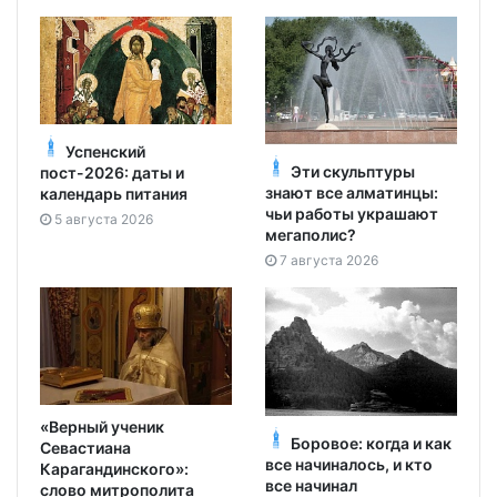
Успенский
Эти скульптуры
пост-2026: даты и
знают все алматинцы:
календарь питания
чьи работы украшают
5 августа 2026
мегаполис?
7 августа 2026
«Верный ученик
Боровое: когда и как
Севастиана
все начиналось, и кто
Карагандинского»:
все начинал
слово митрополита