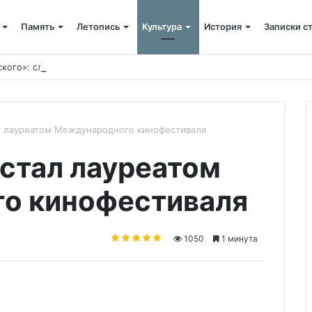
Память
Летопись
Культура
История
Записки с
ского»: слово митрополита Александра о почившем схиархимандрит
л лауреатом Международного кинофестиваля
стал лауреатом
о кинофестиваля
1050
1 минута