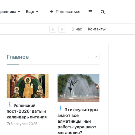
транника
Еще
Подписаться
е Пахомии
О нас
Контакты
Главное
Успенский
Эти скульптуры
пост-2026: даты и
знают все
календарь питания
алматинцы: чьи
5 августа 2026
работы украшают
мегаполис?