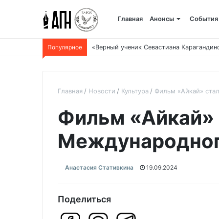
Главная
Анонсы
События
Популярное
«Верный ученик Севастиана Карагандин
Главная
Новости
Культура
Фильм «Айкай» ста
Фильм «Айкай» 
Международног
Анастасия Стативкина
19.09.2024
Поделиться