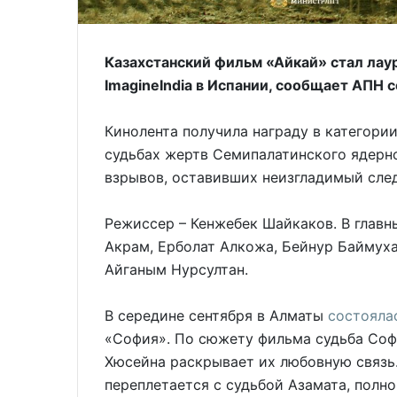
Казахстанский фильм «Айкай» стал ла
ImagineIndia в Испании, сообщает АПН 
Кинолента получила награду в категори
судьбах жертв Семипалатинского ядерн
взрывов, оставивших неизгладимый след
Режиссер – Кенжебек Шайкаков. В главн
Акрам, Ерболат Алкожа, Бейнур Баймуха
Айганым Нурсултан.
В середине сентября в Алматы
состояла
«София». По сюжету фильма судьба Соф
Хюсейна раскрывает их любовную связь.
переплетается с судьбой Азамата, полн