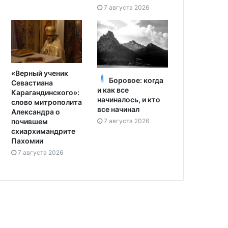
7 августа 2026
«Верный ученик
Боровое: когда
Севастиана
и как все
Карагандинского»:
начиналось, и кто
слово митрополита
все начинал
Александра о
7 августа 2026
почившем
схиархимандрите
Пахомии
7 августа 2026