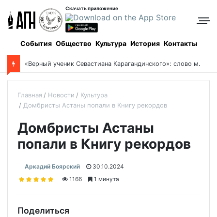
Скачать приложение
События
Общество
Культура
История
Контакты
«
Верный ученик Севастиана Карагандинского»: слово митрополита Александра о почившем схиархимандрите Пахомии
Главная
Новости
Культура
Домбристы Астаны попали в Книгу рекордов
Домбристы Астаны
попали в Книгу рекордов
Аркадий Боярский
30.10.2024
1166
1 минута
Поделиться