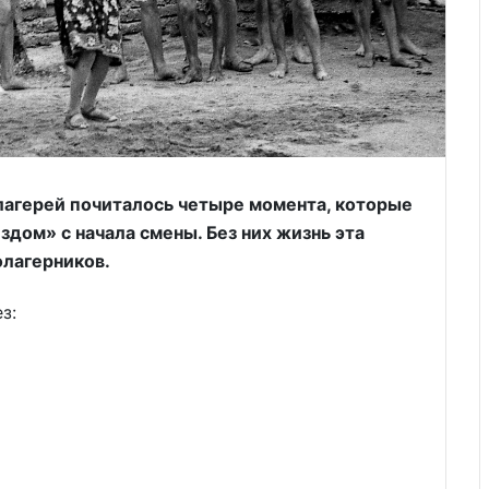
лагерей почиталось четыре момента, которые
дом» с начала смены. Без них жизнь эта
олагерников.
з: