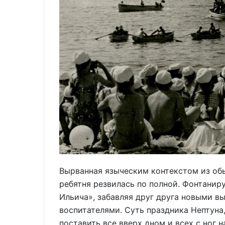
Вырванная языческим контекстом из об
ребятня резвилась по полной. Фонтанир
Ильича», забавляя друг друга новыми в
воспитателями. Суть праздника Нептуна,
поставить все вверх дном и всех с ног 