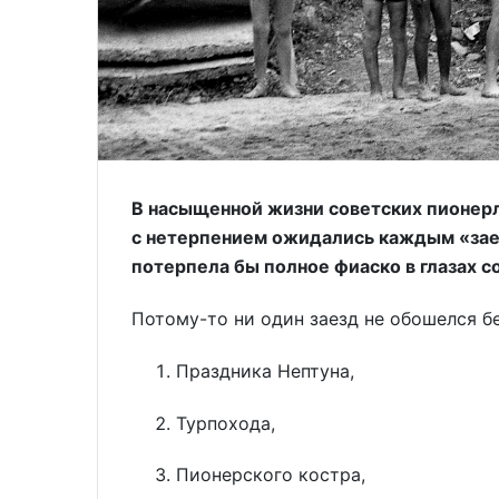
В насыщенной жизни советских пионер
с нетерпением ожидались каждым «заез
потерпела бы полное фиаско в глазах с
Потому-то ни один заезд не обошелся бе
Праздника Нептуна,
Турпохода,
Пионерского костра,