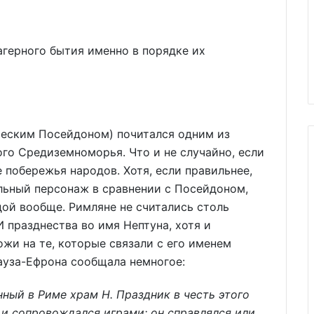
герного бытия именно в порядке их
ческим Посейдоном) почитался одним из
го Средиземноморья. Что и не случайно, если
 побережья народов. Хотя, если правильнее,
льный персонаж в сравнении с Посейдоном,
дой вообще. Римляне не считались столь
 празднества во имя Нептуна, хотя и
жи на те, которые связали с его именем
ауза-Ефрона сообщала немногое:
ый в Риме храм Н. Праздник в честь этого
я и сопровождался играми; он справлялся или