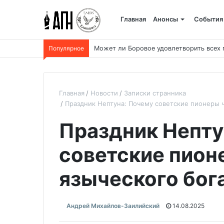
Главная
Анонсы
События
Популярное
Может ли Боровое удовлетворить всех
Главная
Новости
Записки странника
Праздник Нептуна: Почему советские пионеры ч
Праздник Непту
советские пион
языческого бог
Андрей Михайлов-Заилийский
14.08.2025