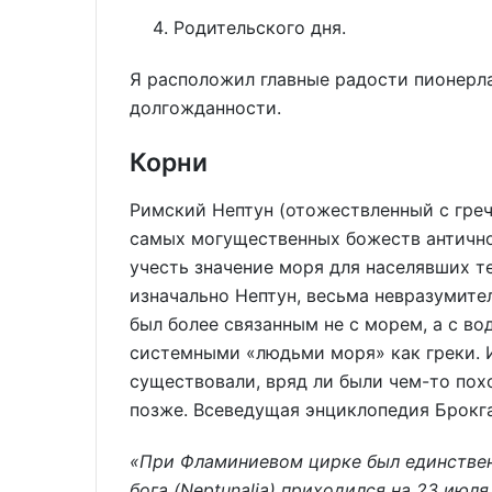
Родительского дня.
Я расположил главные радости пионерла
долгожданности.
Корни
Римский Нептун (отожествленный с гре
самых могущественных божеств антично
учесть значение моря для населявших те
изначально Нептун, весьма невразумите
был более связанным не с морем, а с во
системными «людьми моря» как греки. И
существовали, вряд ли были чем-то похо
позже. Всеведущая энциклопедия Брокг
«При Фламиниевом цирке был единственн
бога (Neptunalia) приходился на 23 июл