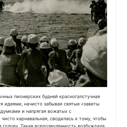
ычных пионерских будней красногалстучная
уя идеями, начисто забывая святые «заветы
ыдумками и напрягая вожатых с
 чисто карнавальная, сводилась к тому, чтобы
на голову. Такая вседозволенность возбуждала