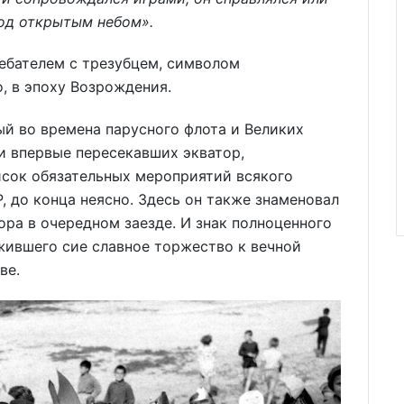
 под открытым небом».
ебателем с трезубцем, символом
о, в эпоху Возрождения.
ый во времена парусного флота и Великих
и впервые пересекавших экватор,
исок обязательных мероприятий всякого
, до конца неясно. Здесь он также знаменовал
ора в очередном заезде. И знак полноценного
жившего сие славное торжество к вечной
ве.