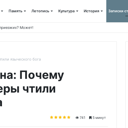
Память
Летопись
Культура
История
Записки с
 приезжих? Может!
тили языческого бога
на: Почему
еры чтили
а
741
5 минут