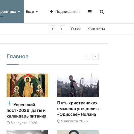
транника
Еще
Подписаться
О нас
Контакты
Главное
Пять христианских
Успенский
смыслов углядели в
пост-2026: даты и
«Одиссее» Нолана
календарь питания
5 августа 2026
5 августа 2026