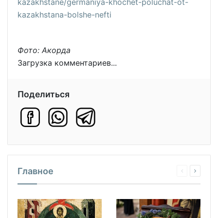
kazakhstane/germaniya-khochet-poluchat-ot-
kazakhstana-bolshe-nefti
Фото: Акорда
Загрузка комментариев...
Поделиться
Главное