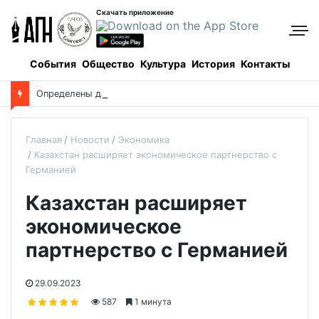
Скачать приложение
События
Общество
Культура
История
Контакты
О
пределены даты каникул для школьников в новом учебном году
Главная
Новости
Экономика
Казахстан расширяет экономическое партнерство с
Германией
Казахстан расширяет
экономическое
партнерство с Германией
29.09.2023
587
1 минута