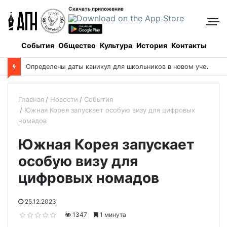
Скачать приложение
События
Общество
Культура
История
Контакты
О
пределены даты каникул для школьников в новом учебном году
Главная
Новости
События
Южная Корея запускает особую визу для цифровых
номадов
Южная Корея запускает
особую визу для
цифровых номадов
25.12.2023
1347
1 минута