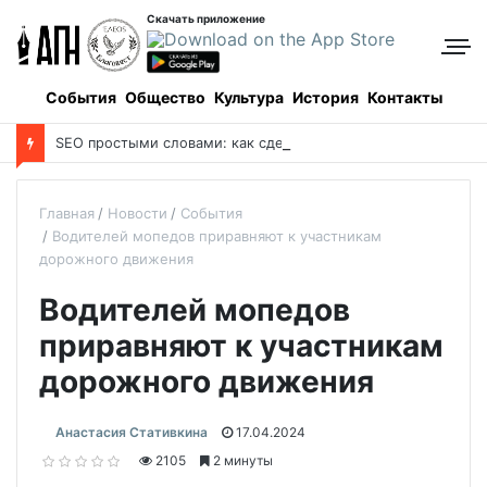
Скачать приложение
События
Общество
Культура
История
Контакты
S
EO простыми словами: как сделать так, чтобы клиенты находили вас в Google сами
Главная
Новости
События
Водителей мопедов приравняют к участникам
дорожного движения
Водителей мопедов
приравняют к участникам
дорожного движения
Анастасия Стативкина
17.04.2024
2105
2 минуты