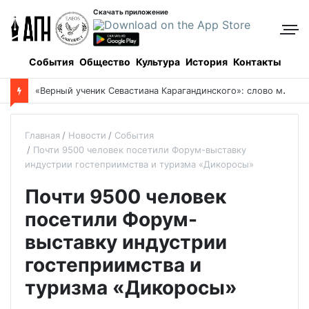
Скачать приложение
События
Общество
Культура
История
Контакты
«
Верный ученик Севастиана Карагандинского»: слово митрополита Александра о почившем схиархимандрите Пахомии
Главная
Новости
События
Почти 9500 человек посетили Форум-выставку
индустрии гостеприимства и туризма «Дикоросы»
Почти 9500 человек
посетили Форум-
выставку индустрии
гостеприимства и
туризма «Дикоросы»