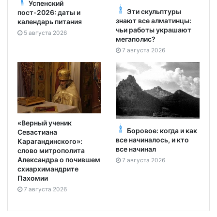
Успенский
Эти скульптуры
пост-2026: даты и
знают все алматинцы:
календарь питания
чьи работы украшают
5 августа 2026
мегаполис?
7 августа 2026
«Верный ученик
Боровое: когда и как
Севастиана
все начиналось, и кто
Карагандинского»:
все начинал
слово митрополита
Александра о почившем
7 августа 2026
схиархимандрите
Пахомии
7 августа 2026