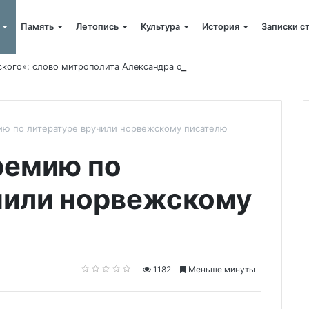
Память
Летопись
Культура
История
Записки с
ского»: слово митрополита Александра о почившем схиархимандрит
ю по литературе вручили норвежскому писателю
ремию по
чили норвежскому
1182
Меньше минуты