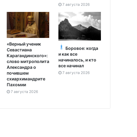
7 августа 2026
«Верный ученик
Боровое: когда
Севастиана
и как все
Карагандинского»:
начиналось, и кто
слово митрополита
все начинал
Александра о
7 августа 2026
почившем
схиархимандрите
Пахомии
7 августа 2026