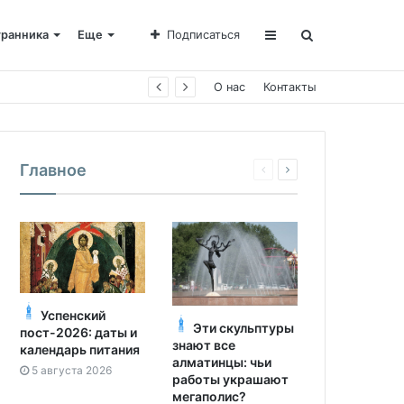
транника
Еще
Подписаться
е Пахомии
О нас
Контакты
Главное
Успенский
Эти скульптуры
пост-2026: даты и
знают все
календарь питания
алматинцы: чьи
5 августа 2026
работы украшают
мегаполис?