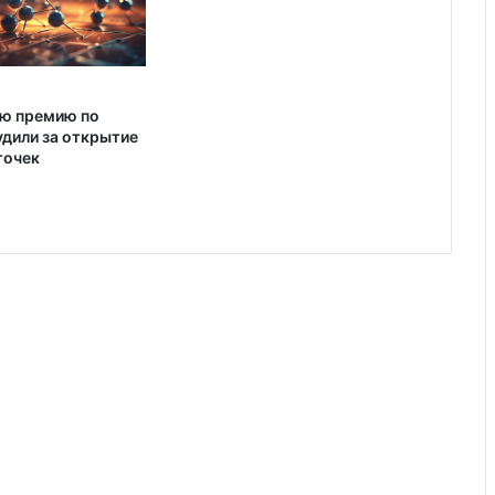
ю премию по
удили за открытие
точек