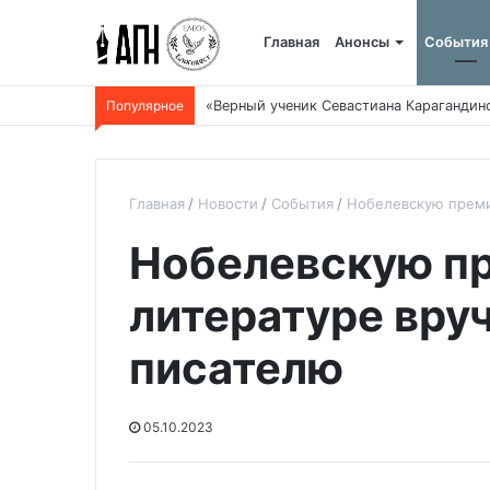
Главная
Анонсы
События
Популярное
«Верный ученик Севастиана Карагандин
Главная
Новости
События
Нобелевскую преми
Нобелевскую п
литературе вру
писателю
05.10.2023