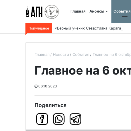
Главная
Анонсы
События
Популярное
«Верный ученик Севастиана Карагандин
Главная
Новости
События
Главное на 6 октяб
Главное на 6 ок
06.10.2023
Поделиться