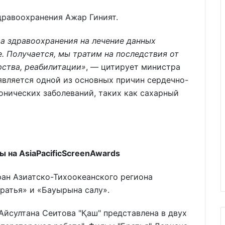
дравоохранения Ажар Гиният.
а здравоохранения на лечение данных
ге. Получается, мы тратим на последствия от
рства, реабилитации»
, — цитирует министра
является одной из основных причин сердечно-
онических заболеваний, таких как сахарный
 на AsiaPacificScreenAwards
ан Азиатско-Тихоокеанского региона
ратья» и «Бауырына салу».
 Айсултана Сеитова "Қаш" представлена в двух