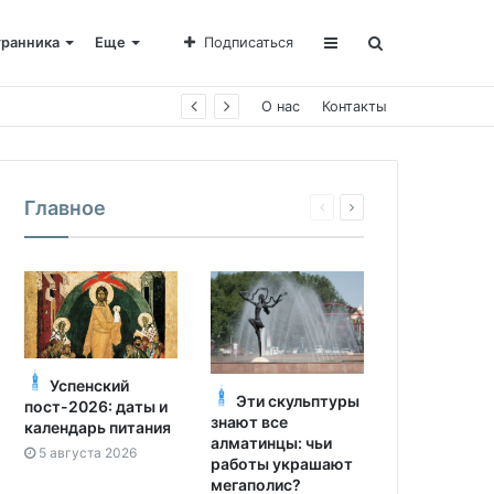
транника
Еще
Подписаться
е Пахомии
О нас
Контакты
Главное
Успенский
Эти скульптуры
пост-2026: даты и
знают все
календарь питания
алматинцы: чьи
5 августа 2026
работы украшают
мегаполис?