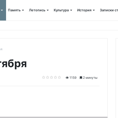
Память
Летопись
Культура
История
Записки с
ского»: слово митрополита Александра о почившем схиархимандрит
ря
тября
1159
2 минуты