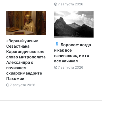
7 августа 2026
«Верный ученик
Боровое: когда
Севастиана
и как все
Карагандинского»:
начиналось, и кто
слово митрополита
все начинал
Александра о
7 августа 2026
почившем
схиархимандрите
Пахомии
7 августа 2026