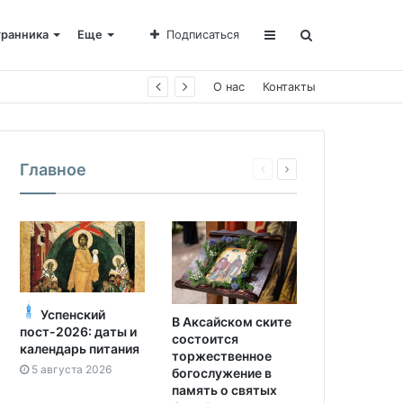
транника
Еще
Подписаться
О нас
Контакты
Главное
Успенский
В Аксайском ските
пост-2026: даты и
состоится
календарь питания
торжественное
5 августа 2026
богослужение в
память о святых