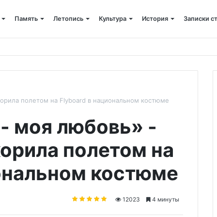
Память
Летопись
Культура
История
Записки с
 крестный ход
окорила полетом на Flyboard в национальном костюме
- моя любовь» -
корила полетом на
иональном костюме
12023
4 минуты