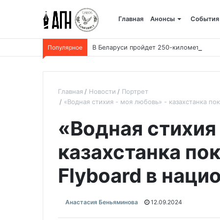
Главная
Анонсы
События
Популярное
В Беларуси пройдет 250-километровый
Главная
Новости
Портрет
«Водная стихия - моя любовь» - казахстанка п
«Водная стихия 
казахстанка по
Flyboard в нац
Анастасия Беньяминова
12.09.2024