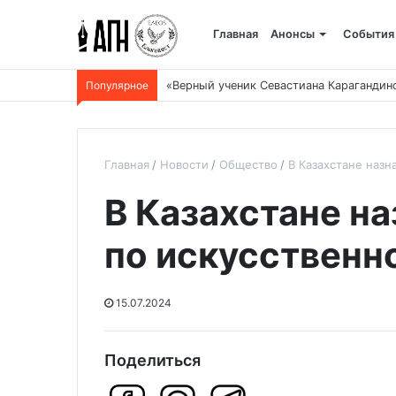
Главная
Анонсы
События
Популярное
«Верный ученик Севастиана Карагандин
Главная
Новости
Общество
В Казахстане назн
В Казахстане на
по искусственн
15.07.2024
Поделиться