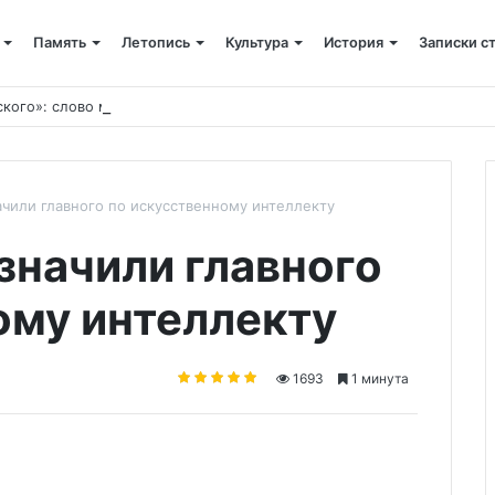
Память
Летопись
Культура
История
Записки с
ского»: слово митрополита Александра о почившем схиархимандрит
ачили главного по искусственному интеллекту
значили главного
ому интеллекту
1693
1 минута