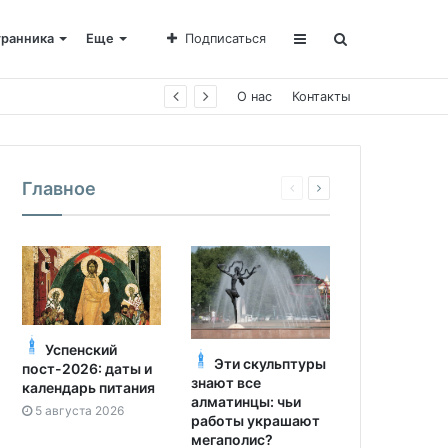
транника
Еще
Подписаться
е Пахомии
О нас
Контакты
Главное
Успенский
Эти скульптуры
пост-2026: даты и
знают все
календарь питания
алматинцы: чьи
5 августа 2026
работы украшают
мегаполис?