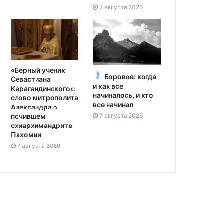
7 августа 2026
«Верный ученик
Боровое: когда
Севастиана
и как все
Карагандинского»:
начиналось, и кто
слово митрополита
все начинал
Александра о
7 августа 2026
почившем
схиархимандрите
Пахомии
7 августа 2026