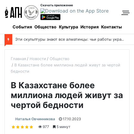
Скачать приложение
События
Общество
Культура
История
Контакты
Э
ти скульптуры знают все алматинцы: чьи работы украшают мегаполис?
Главная
Новости
Общество
В Казахстане более миллиона людей живут за чертой
бедности
В Казахстане более
миллиона людей живут за
чертой бедности
Наталья Овчинникова
17.10.2023
977
5 минут