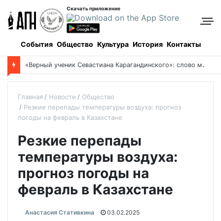
Скачать приложение
События
Общество
Культура
История
Контакты
«
Верный ученик Севастиана Карагандинского»: слово митрополита Александра о почившем схиархимандрите Пахомии
Главная
Новости
Общество
Резкие перепады температуры воздуха: прогноз
погоды на февраль в Казахстане
Резкие перепады
температуры воздуха:
прогноз погоды на
февраль в Казахстане
Анастасия Стативкина
03.02.2025