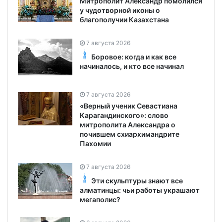
Митрополит Александр помолился
у чудотворной иконы о
благополучии Казахстана
7 августа 2026
Боровое: когда и как все
начиналось, и кто все начинал
7 августа 2026
«Верный ученик Севастиана
Карагандинского»: слово
митрополита Александра о
почившем схиархимандрите
Пахомии
7 августа 2026
Эти скульптуры знают все
алматинцы: чьи работы украшают
мегаполис?