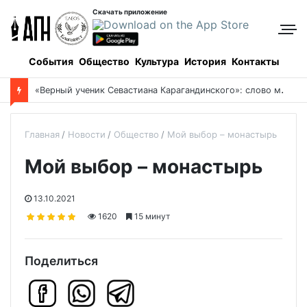
Скачать приложение
События
Общество
Культура
История
Контакты
Боровое: когда и как все начиналось, и кто все начинал
Главная
Новости
Общество
Мой выбор – монастырь
Мой выбор – монастырь
13.10.2021
1620
15 минут
Поделиться