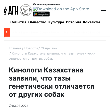
Скачать приложение
События
Общество
Культура
История
Контакты
А
киму области Улытау представили архиепископа Сатпаевского
Главная
Новости
Общество
Кинологи Казахстана заявили, что тазы генетически
отличается от других собак
Кинологи Казахстана
заявили, что тазы
генетически отличается
от других собак
03.08.2024