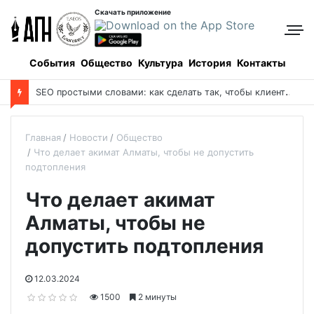
Скачать приложение
События
Общество
Культура
История
Контакты
S
EO простыми словами: как сделать так, чтобы клиенты находили вас в Google сами
Главная
Новости
Общество
Что делает акимат Алматы, чтобы не допустить
подтопления
Что делает акимат
Алматы, чтобы не
допустить подтопления
12.03.2024
1500
2 минуты