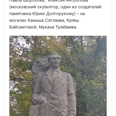
Павла Шорохова, Алексея Антропова
(московский скульптор, один из создателей
памятника Юрию Долгорукому) – на
могилах Каныша Сатпаева, Куляш
Байсеитовой, Мукана Тулебаева.