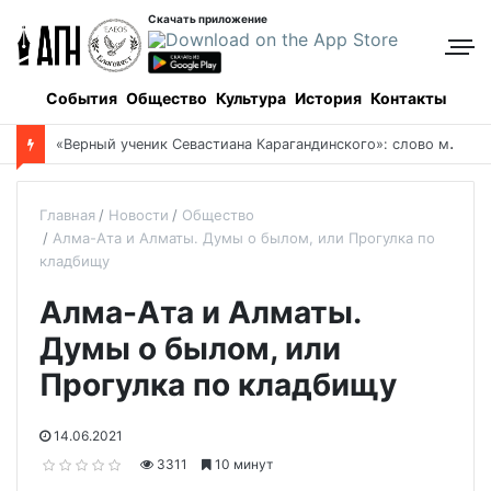
Скачать приложение
События
Общество
Культура
История
Контакты
Боровое: когда и как все начиналось, и кто все начинал
Главная
Новости
Общество
Алма-Ата и Алматы. Думы о былом, или Прогулка по
кладбищу
Алма-Ата и Алматы.
Думы о былом, или
Прогулка по кладбищу
14.06.2021
3311
10 минут