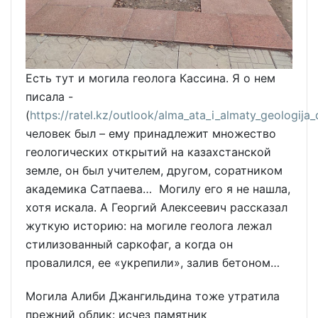
Есть тут и могила геолога Кассина. Я о нем
писала -
(
https://ratel.kz/outlook/alma_ata_i_almaty_geologija_
человек был – ему принадлежит множество
геологических открытий на казахстанской
земле, он был учителем, другом, соратником
академика Сатпаева… Могилу его я не нашла,
хотя искала. А Георгий Алексеевич рассказал
жуткую историю: на могиле геолога лежал
стилизованный саркофаг, а когда он
провалился, ее «укрепили», залив бетоном…
Могила Алиби Джангильдина тоже утратила
прежний облик: исчез памятник