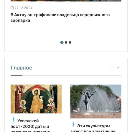
22.12.2024
В Актау оштрафовали владельца передвижного
зоопарка
Главное
Успенский
Эти скульптуры
пост-2026: даты и
знают все алматинцы:
календарь питания