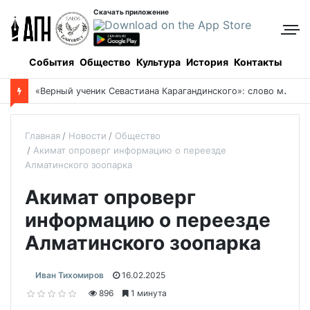
Скачать приложение
События
Общество
Культура
История
Контакты
«
Верный ученик Севастиана Карагандинского»: слово митрополита Александра о почившем схиархимандрите Пахомии
Главная
Новости
Общество
Акимат опроверг информацию о переезде
Алматинского зоопарка
Акимат опроверг
информацию о переезде
Алматинского зоопарка
Иван Тихомиров
16.02.2025
896
1 минута