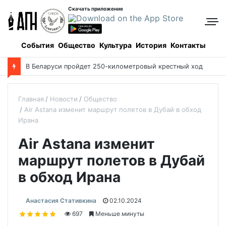
Скачать приложение
События
Общество
Культура
История
Контакты
В Беларуси пройдет 250-километровый крестный ход
Главная
Новости
Общество
Air Astana изменит маршрут полетов в Дубай в обход
Ирана
Air Astana изменит
маршрут полетов в Дубай
в обход Ирана
Анастасия Стативкина
02.10.2024
697
Меньше минуты