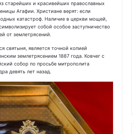
из старейших и красивейших православных
еницы Агафии. Христиане верят: если
родных катастроф. Наличие в церкви мощей,
 символизирует собой особое заступничество
ей от землетрясений.
ся святыня, является точной копией
нским землетрясением 1887 года. Ковчег с
ский собор по просьбе митрополита
ра девять лет назад.