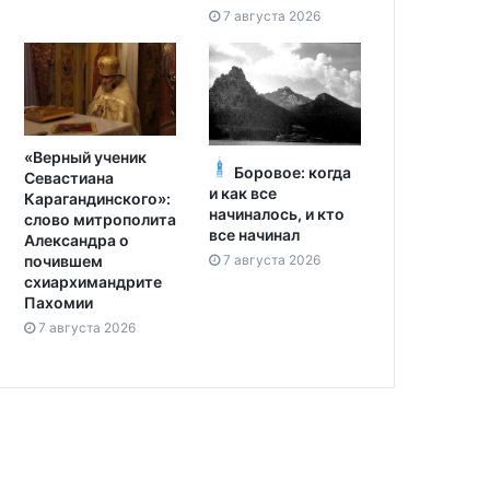
7 августа 2026
«Верный ученик
Боровое: когда
Севастиана
и как все
Карагандинского»:
начиналось, и кто
слово митрополита
все начинал
Александра о
7 августа 2026
почившем
схиархимандрите
Пахомии
7 августа 2026