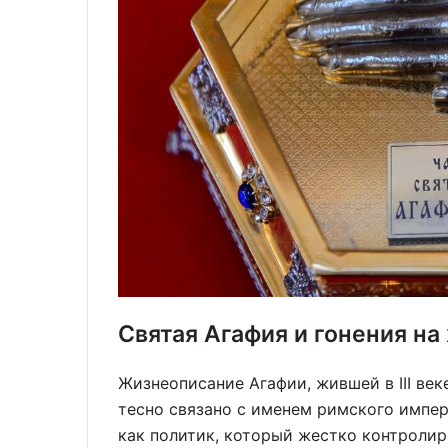
Святая Агафия и гонения на
Жизнеописание Агафии, жившей в III век
тесно связано с именем римского импе
как политик, который жестко контролир