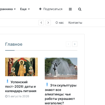
транника
Еще
Подписаться
е Пахомии
О нас
Контакты
Главное
Успенский
Эти скульптуры
пост-2026: даты и
знают все
календарь питания
алматинцы: чьи
5 августа 2026
работы украшают
мегаполис?