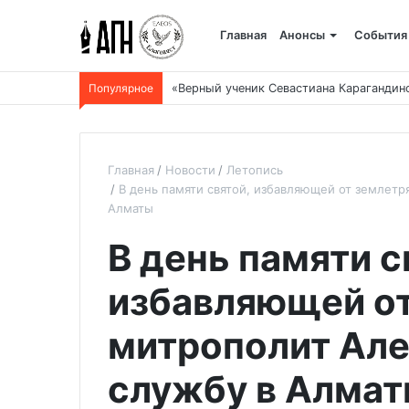
Главная
Анонсы
События
Популярное
«Верный ученик Севастиана Карагандин
Главная
Новости
Летопись
В день памяти святой, избавляющей от землетр
Алматы
В день памяти с
избавляющей от
митрополит Але
службу в Алма