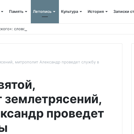
Память
Летопись
Культура
История
Записки с
ского»: слово митрополита Александра о почившем схиархимандрит
ясений, митрополит Александр проведет службу в
вятой,
 землетрясений,
ксандр проведет
ты