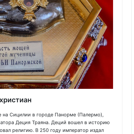
 христиан
е на Сицилии в городе Панорме (Палермо),
ратора Деция Траяна. Деций вошел в историю
овал религию. В 250 году император издал