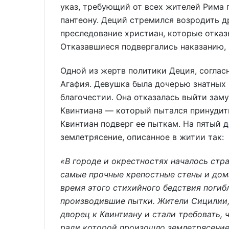
указ, требующий от всех жителей Рима
пантеону. Деций стремился возродить д
преследование христиан, которые отказ
Отказавшиеся подвергались наказанию, 
Одной из жертв политики Деция, согласн
Агафия. Девушка была дочерью знатных 
благочестии. Она отказалась выйти зам
Квинтиана — который пытался принудить 
Квинтиан подверг ее пыткам. На пятый 
землетрясение, описанное в житии так:
«В городе и окрестностях началось стр
самые прочные крепостные стены и дома
время этого стихийного бедствия погиб
производившие пытки. Жители Сицилии,
дворец к Квинтиану и стали требовать, 
ради которой произошло землетрясение.