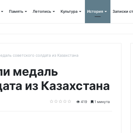
Память
Летопись
Культура
История
Записки с
 крестный ход
едаль советского солдата из Казахстана
ли медаль
ата из Казахстана
419
1 минута