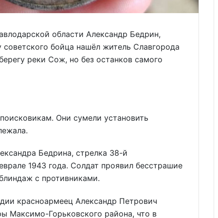
Павлодарской области Александр Бедрин,
у советского бойца нашёл житель Славгорода
берегу реки Сож, но без останков самого
 поисковикам. Они сумели установить
лежала.
лександра Бедрина, стрелка 38-й
еврале 1943 года. Солдат проявил бесстрашие
 блиндаж с противниками.
ардии красноармеец Александр Петрович
иры Максимо-Горьковского района, что в