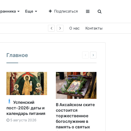
транника
Еще
Подписаться
О нас
Контакты
Главное
Успенский
В Аксайском ските
пост-2026: даты и
состоится
календарь питания
торжественное
5 августа 2026
богослужение в
память о святых