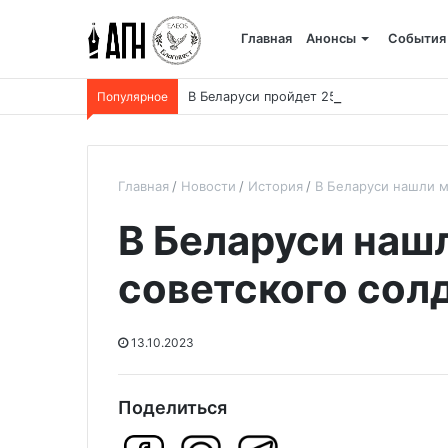
Главная
Анонсы
События
Популярное
В Беларуси пройдет 250-километровый
Главная
Новости
История
В Беларуси нашли м
В Беларуси наш
советского солд
13.10.2023
Поделиться