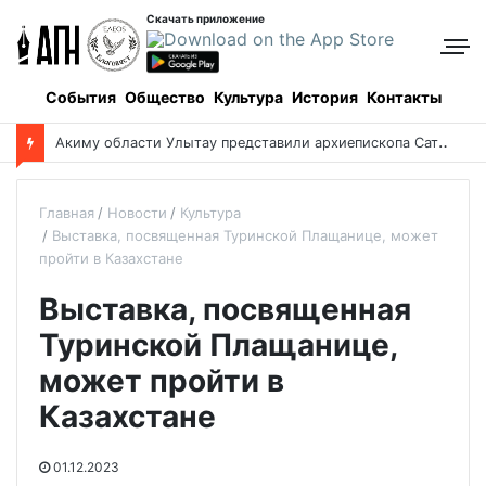
Скачать приложение
События
Общество
Культура
История
Контакты
А
киму области Улытау представили архиепископа Сатпаевского
Главная
Новости
Культура
Выставка, посвященная Туринской Плащанице, может
пройти в Казахстане
Выставка, посвященная
Туринской Плащанице,
может пройти в
Казахстане
01.12.2023