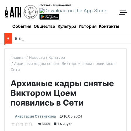
Скачать приложение
События
Общество
Культура
История
Контакты
В Египте казнили убийцу коптского священника
Главная
Новости
Культура
Архивные кадры снятые Виктором Цоем появились в
Сети
Архивные кадры снятые
Виктором Цоем
появились в Сети
Анастасия Стативкина
16.05.2024
6669
1 минута