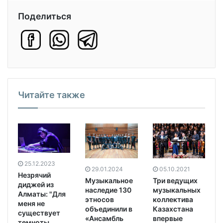
Поделиться
Читайте также
25.12.2023
05.10.2021
29.01.2024
Незрячий
Три ведущих
Музыкальное
диджей из
музыкальных
наследие 130
Алматы: "Для
коллектива
этносов
меня не
Казахстана
объединили в
существует
впервые
«Ансамбль
темноты,