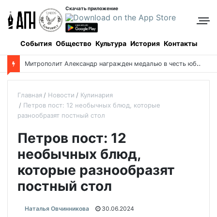
Скачать приложение
События
Общество
Культура
История
Контакты
Ф
орум православной молодежи прошел в Алматинской области
Главная
Новости
Кулинария
Петров пост: 12 необычных блюд, которые
разнообразят постный стол
Петров пост: 12
необычных блюд,
которые разнообразят
постный стол
Наталья Овчинникова
30.06.2024