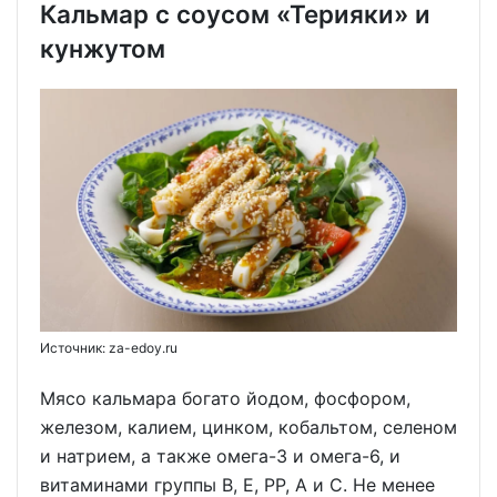
Кальмар с соусом «Терияки» и
кунжутом
Источник: za-edoy.ru
Мясо кальмара богато йодом, фосфором,
железом, калием, цинком, кобальтом, селеном
и натрием, а также омега-3 и омега-6, и
витаминами группы В, Е, РР, А и С. Не менее