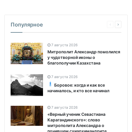
Популярное
7 августа 2026
Митрополит Александр помолился
у чудотворной иконы о
благополучии Казахстана
7 августа 2026
Боровое: когда и как все
начиналось, и кто все начинал
7 августа 2026
«Верный ученик Севастиана
Карагандинского»: слово
митрополита Александра о
почившем схиархимандрите