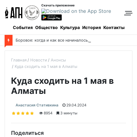
Скачать приложение
События
Общество
Культура
История
Контакты
Боровое: когда и как все начиналось, и кто все начинал
Главная
Новости
Анонсы
Куда сходить на 1 мая в Алматы
Куда сходить на 1 мая в
Алматы
Анастасия Стативкина
29.04.2024
8954
3 минуты
Поделиться