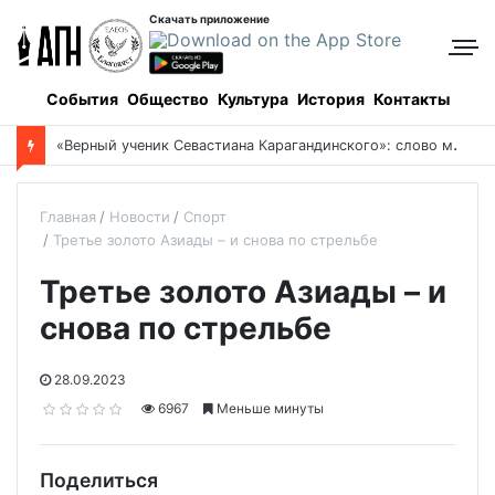
Скачать приложение
События
Общество
Культура
История
Контакты
«
Верный ученик Севастиана Карагандинского»: слово митрополита Александра о почившем схиархимандрите Пахомии
Главная
Новости
Спорт
Третье золото Азиады – и снова по стрельбе
Третье золото Азиады – и
снова по стрельбе
28.09.2023
6967
Меньше минуты
Поделиться