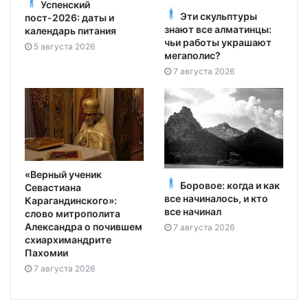
Успенский
Эти скульптуры
пост-2026: даты и
знают все алматинцы:
календарь питания
чьи работы украшают
5 августа 2026
мегаполис?
7 августа 2026
«Верный ученик
Боровое: когда и как
Севастиана
все начиналось, и кто
Карагандинского»:
все начинал
слово митрополита
Александра о почившем
7 августа 2026
схиархимандрите
Пахомии
7 августа 2026