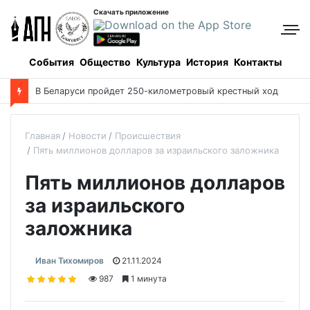
Скачать приложение
События
Общество
Культура
История
Контакты
В Беларуси пройдет 250-километровый крестный ход
Главная
Новости
Происшествия
Пять миллионов долларов за израильского заложника
Пять миллионов долларов
за израильского
заложника
Иван Тихомиров
21.11.2024
987
1 минута