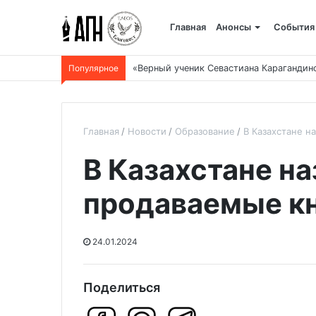
Главная
Анонсы
События
Популярное
«Верный ученик Севастиана Карагандин
Главная
Новости
Образование
В Казахстане н
В Казахстане н
продаваемые к
24.01.2024
Поделиться