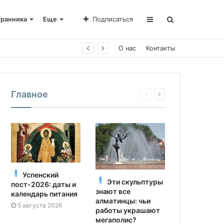
транника
Еще
Подписаться
е Пахомии
О нас
Контакты
Главное
Успенский
Эти скульптуры
пост-2026: даты и
знают все
календарь питания
алматинцы: чьи
5 августа 2026
работы украшают
мегаполис?