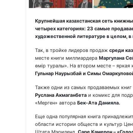
Крупнейшая казахстанская сеть книжны
четырех категориях: 23 самые продавае
художественной литературе в целом, в
Так, в тройке лидеров продаж
среди ка
месте книги миллиардера
Маргулана Се
өмiр туралы». На втором месте – яркая
Гульнар Наурызбай и Симы Омаркулов
Также одни из самых продаваемых книг
Руслана Акмаганбета
и комикс для подр
«Мерген» автора
Бек-Ата Данияла.
Еще одна популярная книга принадлежи
области истории обществ и культур Цен
Штата Мэриленд,
Саре Камерон – «Голод