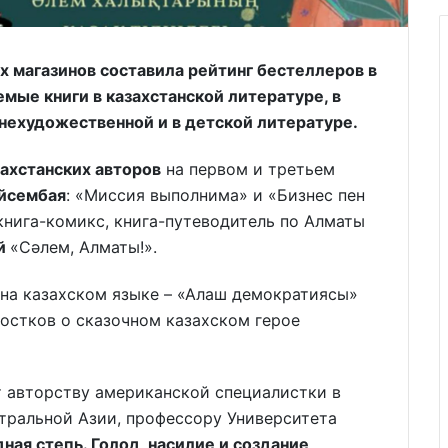
х магазинов составила рейтинг бестеллеров в
мые книги в казахстанской литературе, в
 нехудожественной и в детской литературе.
захстанских авторов
на первом и третьем
йсембая
: «Миссия выполнима» и «Бизнес пен
 книга-комикс, книга-путеводитель по Алматы
ой
«Сәлем, Алматы!».
 на казахском языке – «Алаш демократиясы»
остков о сказочном казахском герое
т авторству американской специалистки в
тральной Азии, профессору Университета
ная степь. Голод, насилие и создание