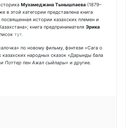
историка
Мухамеджана Тынышпаева
(1879–
же в этой категории представлена книга
, посвященная истории казахских племен и
Казахстана»; книга предпринимателя
Эрика
список
тут.
алочка» по новому фильму, фэнтези «Сага о
к казахских народных сказок «Дарынды бала
ри Поттер пен Ажал сыйлары»
и другие.