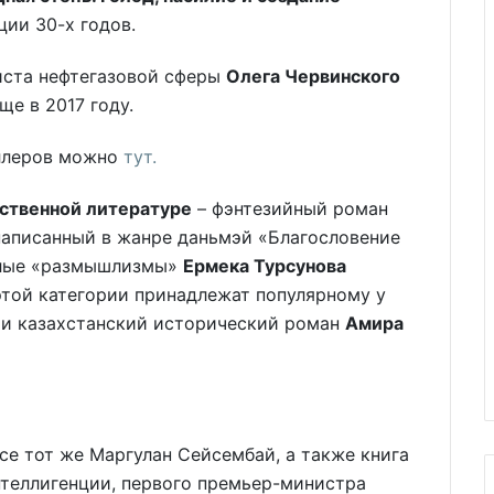
ии 30-х годов.
иста нефтегазовой сферы
Олега Червинского
е в 2017 году.
еллеров можно
тут.
ственной литературе
– фэнтезийный роман
 написанный в жанре даньмэй «Благословение
селые «размышлизмы»
Ермека Турсунова
этой категории принадлежат популярному у
й и казахстанский исторический роман
Амира
се тот же Маргулан Сейсембай, а также книга
нтеллигенции, первого премьер-министра