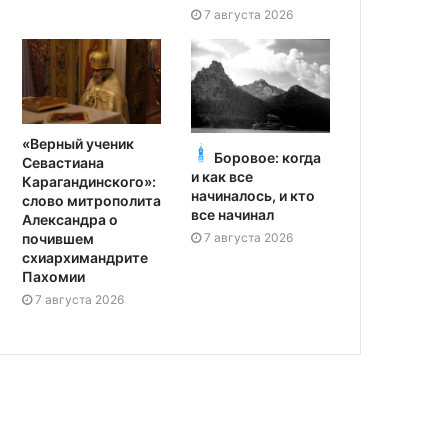
7 августа 2026
«Верный ученик
Боровое: когда
Севастиана
и как все
Карагандинского»:
начиналось, и кто
слово митрополита
все начинал
Александра о
7 августа 2026
почившем
схиархимандрите
Пахомии
7 августа 2026