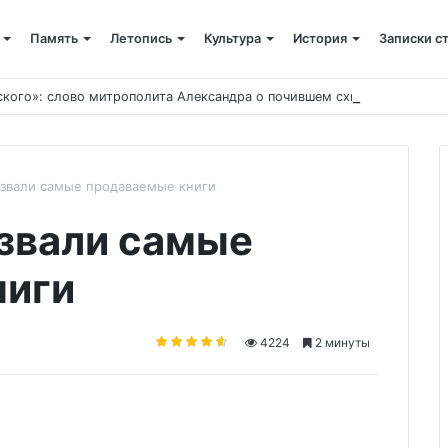
Память
Летопись
Культура
История
Записки с
ского»: слово митрополита Александра о почившем схиархимандрит
азвали самые продаваемые книги
азвали самые
ниги
4224
2 минуты