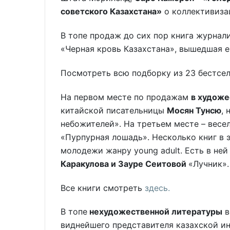
советского Казахстана»
о коллективизац
В топе продаж до сих пор книга журнал
«Черная кровь Казахстана», вышедшая ещ
Посмотреть всю подборку из 23 бестс
На первом месте по продажам
в художе
китайской писательницы
Мосян Тунсю
,
небожителей». На третьем месте – ве
«Пурпурная лошадь». Несколько книг в 
молодежи жанру young adult. Есть в не
Каракулова и Зауре Сеитовой
«Лучник».
Все книги смотреть
здесь.
В топе
нехудожественной литературы
в
виднейшего представителя казахской и