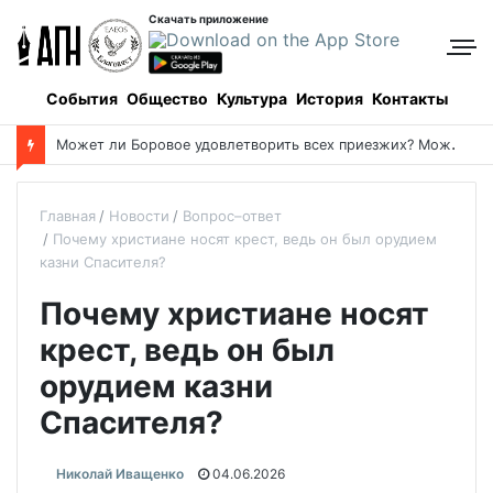
Скачать приложение
События
Общество
Культура
История
Контакты
М
ожет ли Боровое удовлетворить всех приезжих? Может!
Главная
Новости
Вопрос–ответ
Почему христиане носят крест, ведь он был орудием
казни Спасителя?
Почему христиане носят
крест, ведь он был
орудием казни
Спасителя?
Николай Иващенко
04.06.2026