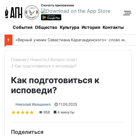
Скачать приложение
События
Общество
Культура
История
Контакты
«
Верный ученик Севастиана Карагандинского»: слово митрополита Александра о почившем схиархимандрите Пахомии
Главная
Новости
Вопрос–ответ
Как подготовиться к исповеди?
Как подготовиться к
исповеди?
Николай Иващенко
11.06.2025
958
4 минуты
Поделиться