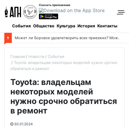
Скачать приложение
События
Общество
Культура
История
Контакты
М
ожет ли Боровое удовлетворить всех приезжих? Может!
Главная
Новости
События
Toyota: владельцам некоторых моделей нужно срочно
обратиться в ремонт
Toyota: владельцам
некоторых моделей
нужно срочно обратиться
в ремонт
30.01.2024