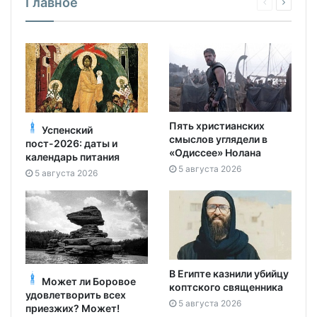
Главное
Пять христианских
Успенский
смыслов углядели в
пост-2026: даты и
«Одиссее» Нолана
календарь питания
5 августа 2026
5 августа 2026
В Египте казнили убийцу
Может ли Боровое
коптского священника
удовлетворить всех
5 августа 2026
приезжих? Может!