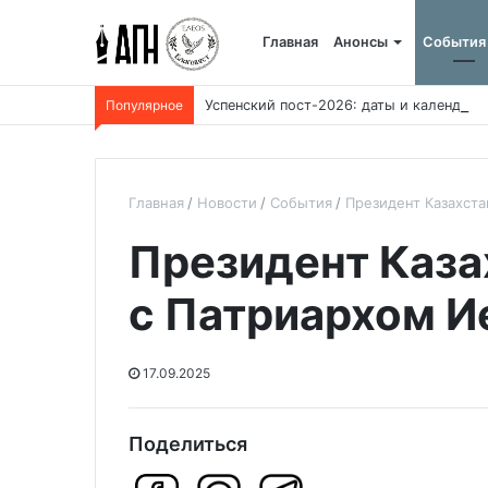
Главная
Анонсы
События
Популярное
Успенский пост-2026: даты и календарь
Главная
Новости
События
Президент Казахст
Президент Каза
с Патриархом 
17.09.2025
Поделиться