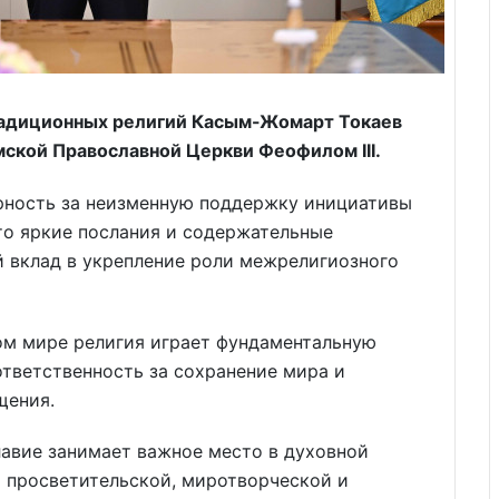
радиционных религий Касым-Жомарт Токаев
ской Православной Церкви Феофилом III.
арность за неизменную поддержку инициативы
что яркие послания и содержательные
 вклад в укрепление роли межрелигиозного
ом мире религия играет фундаментальную
ответственность за сохранение мира и
щения.
лавие занимает важное место в духовной
о просветительской, миротворческой и