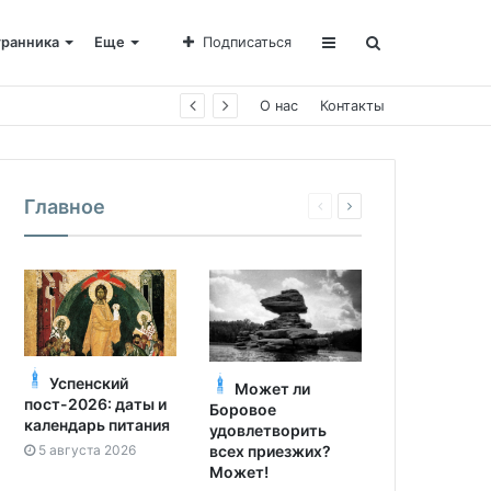
транника
Еще
Подписаться
О нас
Контакты
Главное
Успенский
Может ли
пост-2026: даты и
Боровое
календарь питания
удовлетворить
5 августа 2026
всех приезжих?
Может!