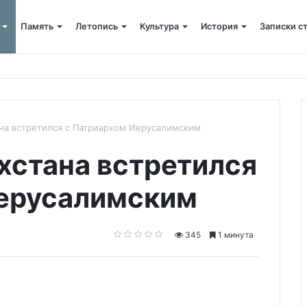
Память
Летопись
Культура
История
Записки с
 питания
ана встретился с Патриархом Иерусалимским
хстана встретился
Иерусалимским
345
1 минута