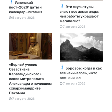
Успенский
Эти скульптуры
пост-2026: даты и
знают все алматинцы:
календарь питания
чьи работы украшают
5 августа 2026
мегаполис?
7 августа 2026
«Верный ученик
Боровое: когда и как
Севастиана
все начиналось, и кто
Карагандинского»:
все начинал
слово митрополита
Александра о почившем
7 августа 2026
схиархимандрите
Пахомии
7 августа 2026