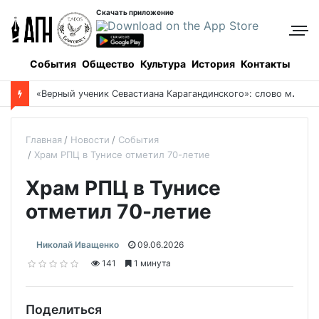
Скачать приложение
События
Общество
Культура
История
Контакты
«
Верный ученик Севастиана Карагандинского»: слово митрополита Александра о почившем схиархимандрите Пахомии
Главная
Новости
События
Храм РПЦ в Тунисе отметил 70-летие
Храм РПЦ в Тунисе
отметил 70-летие
Николай Иващенко
09.06.2026
141
1 минута
Поделиться