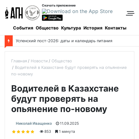
Скачать приложение
События
Общество
Культура
История
Контакты
Успенский пост-2026: даты и календарь питания
Главная
Новости
Общество
Водителей в Казахстане будут проверять на опьянение
по-новому
Водителей в Казахстане
будут проверять на
опьянение по-новому
Николай Иващенко
11.09.2025
853
1 минута