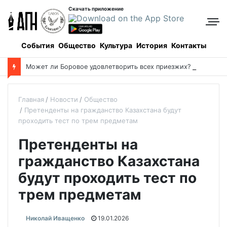
Скачать приложение
События
Общество
Культура
История
Контакты
М
ожет ли Боровое удовлетворить всех приезжих? Может!
Главная
Новости
Общество
Претенденты на гражданство Казахстана будут
проходить тест по трем предметам
Претенденты на
гражданство Казахстана
будут проходить тест по
трем предметам
Николай Иващенко
19.01.2026