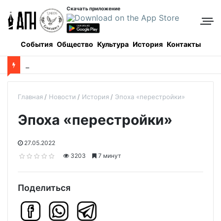
Скачать приложение
События
Общество
Культура
История
Контакты
Боровое: когда и как все начиналось, и кто все начинал
Главная
Новости
История
Эпоха «перестройки»
Эпоха «перестройки»
27.05.2022
3203
7 минут
Поделиться