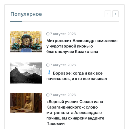
Популярное
7 августа 2026
Митрополит Александр помолился
у чудотворной иконы о
благополучии Казахстана
7 августа 2026
Боровое: когда и как все
начиналось, и кто все начинал
7 августа 2026
«Верный ученик Севастиана
Карагандинского»: слово
митрополита Александра о
почившем схиархимандрите
Пахомии