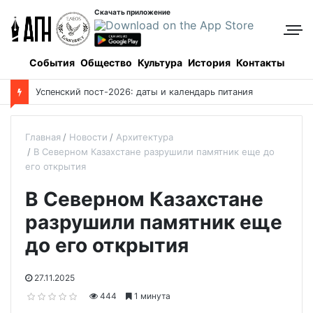
Скачать приложение
События
Общество
Культура
История
Контакты
Успенский пост-2026: даты и календарь питания
Главная
Новости
Архитектура
В Северном Казахстане разрушили памятник еще до
его открытия
В Северном Казахстане
разрушили памятник еще
до его открытия
27.11.2025
444
1 минута