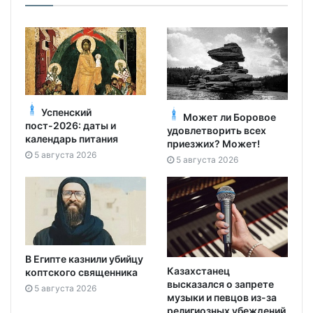
Успенский
Может ли Боровое
пост-2026: даты и
удовлетворить всех
календарь питания
приезжих? Может!
5 августа 2026
5 августа 2026
В Египте казнили убийцу
Казахстанец
коптского священника
высказался о запрете
5 августа 2026
музыки и певцов из-за
религиозных убеждений